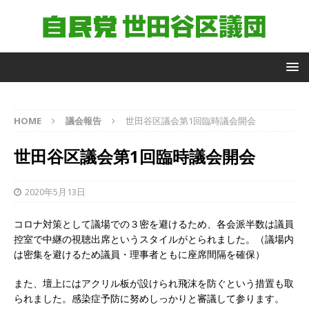
自
HOME
議会報告
世田谷区議会第1回臨時議会開会
由
民
世田谷区議会第1回臨時議会開会
主
党
世
2020年5月13日
田
谷
コロナ対策として議場での３密を避けるため、各会派半数は議員
区
控室で中継の視聴出席というスタイルがとられました。（議場内
議
団
は密集を避けるため議員・理事者ともに座席間隔を確保）
議
員
また、壇上にはアクリル板が設けられ飛沫を防ぐという措置も取
られました。感染症予防に努めしっかりと審議して参ります。