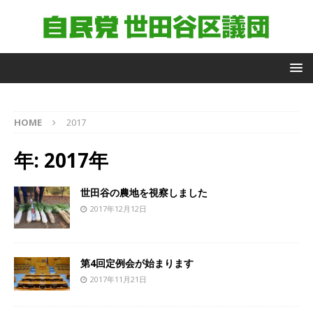
自
HOME
2017
由
民
年:
2017年
主
党
世
世田谷の農地を視察しました
田
2017年12月12日
谷
区
議
団
第4回定例会が始まります
議
2017年11月21日
員