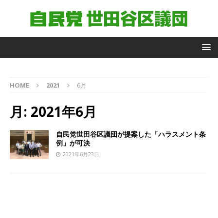
自
HOME
2021
6月
由
民
月:
2021年6月
主
党
世
自民党世田谷区議団が提案した「ハラスメント条
田
例」が可決
谷
2021年6月23日
区
議
団
議
員