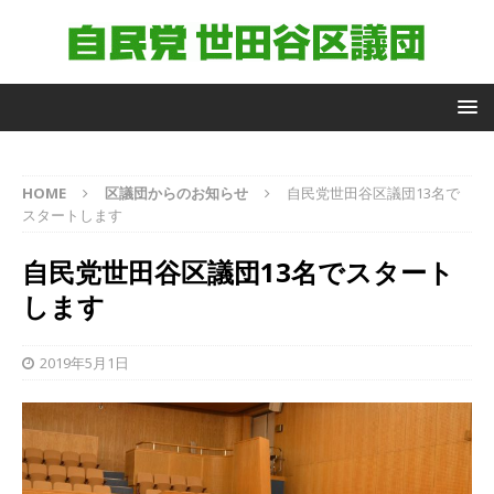
自
HOME
区議団からのお知らせ
自民党世田谷区議団13名で
由
スタートします
民
主
自民党世田谷区議団13名でスタート
党
世
します
田
谷
区
2019年5月1日
議
団
議
員