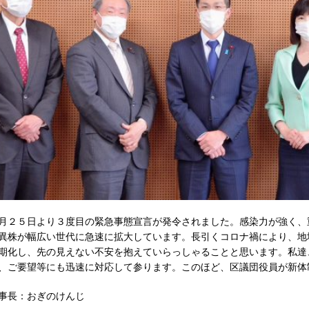
月２５日より３度目の緊急事態宣言が発令されました。感染力が強く、
異株が幅広い世代に急速に拡大しています。長引くコロナ禍により、地
期化し、先の見えない不安を抱えていらっしゃることと思います。私達
、ご要望等にも迅速に対応して参ります。このほど、区議団役員が新体
事長：おぎのけんじ