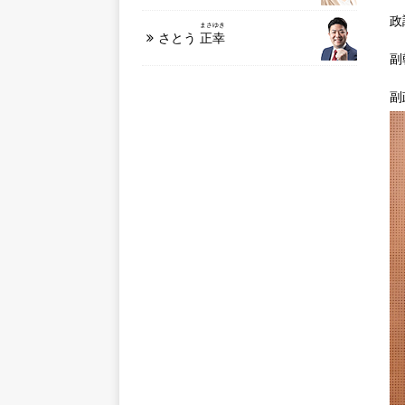
政
まさゆき
さとう
正幸
副
副