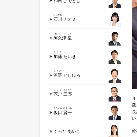
和田
ひでとし
いしかわ
石川
ナオミ
あくつ
こう
阿久津
皇
かとう
加藤
たいき
こうの
河野
としひろ
ししど
さぶろう
宍戸
三郎
４
変
さかぐち
けんいち
長
坂口
賢一
い
幹
くろだ あいこ