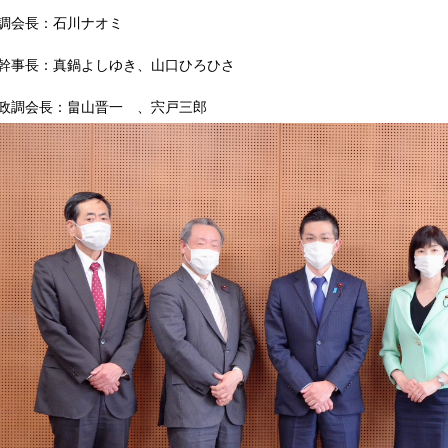
調会長：石川ナオミ
幹事長：真鍋よしゆき、山口ひろひさ
政調会長：畠山晋一 、宍戸三郎