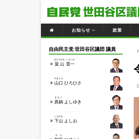
お知らせ
政策
自由民主党 世田谷区議団 議員
はたけやま
しんいち
畠山
晋一
やまぐち
山口
ひろひさ
まなべ
真鍋
よしゆき
しもやま
下山
よしお
わだ