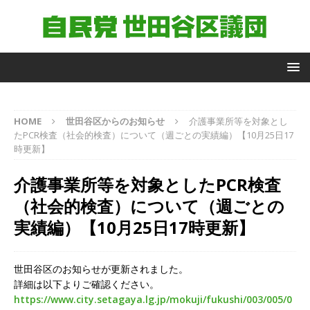
自
HOME
世田谷区からのお知らせ
介護事業所等を対象とし
由
たPCR検査（社会的検査）について（週ごとの実績編）【10月25日17
民
時更新】
主
党
介護事業所等を対象としたPCR検査
世
田
（社会的検査）について（週ごとの
谷
実績編）【10月25日17時更新】
区
議
団
議
世田谷区のお知らせが更新されました。
員
詳細は以下よりご確認ください。
https://www.city.setagaya.lg.jp/mokuji/fukushi/003/005/0