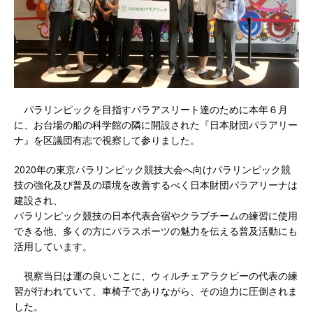
パラリンピックを目指すパラアスリート達のために本年６月
に、お台場の船の科学館の隣に開設された『日本財団パラアリー
ナ』を区議団有志で視察して参りました。
2020年の東京パラリンピック競技大会へ向けパラリンピック競
技の強化及び普及の環境を改善するべく日本財団パラアリーナは
建設され、
パラリンピック競技の日本代表合宿やクラブチームの練習に使用
できる他、多くの方にパラスポーツの魅力を伝える普及活動にも
活用しています。
視察当日は運の良いことに、ウィルチェアラクビーの代表の練
習が行われていて、車椅子でありながら、その迫力に圧倒されま
した。