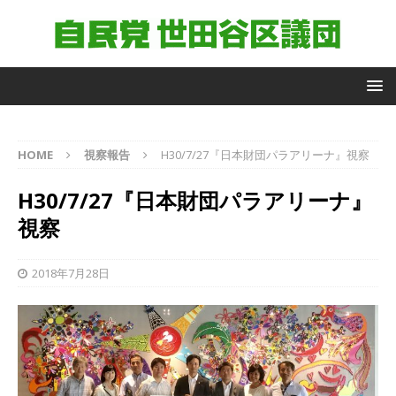
自
HOME
視察報告
H30/7/27『日本財団パラアリーナ』視察
由
民
H30/7/27『日本財団パラアリーナ』
主
党
視察
世
田
谷
2018年7月28日
区
議
団
議
員