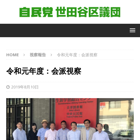
自
HOME
視察報告
令和元年度：会派視察
由
民
令和元年度：会派視察
主
党
世
2019年8月10日
田
谷
区
議
団
議
員