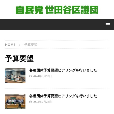
自
HOME
予算要望
由
民
予算要望
主
党
世
各種団体予算要望ヒアリングを行いました
田
2024年8月10日
谷
区
議
団
各種団体予算要望ヒアリングを行いました
議
2023年7月28日
員