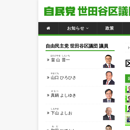
お知らせ
政策
自由民主党 世田谷区議団 議員
はたけやま
しんいち
畠山
晋一
やまぐち
山口
ひろひさ
まなべ
真鍋
よしゆき
しもやま
下山
よしお
わだ