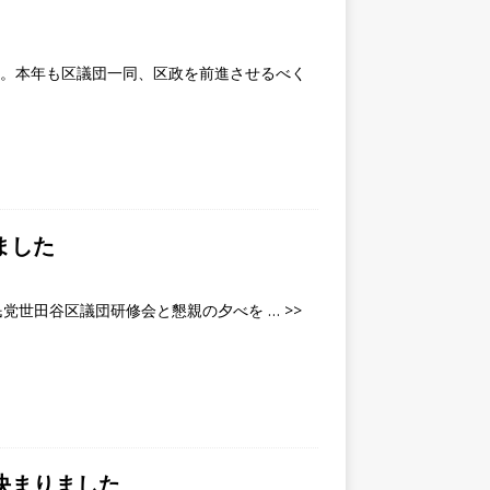
す。本年も区議団一同、区政を前進させるべく
ました
自民党世田谷区議団研修会と懇親の夕べを
… >>
決まりました