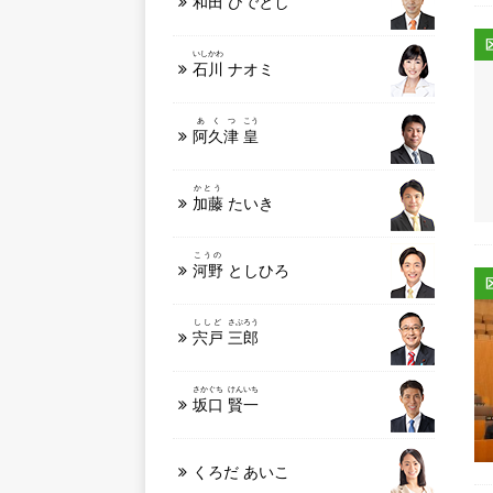
和田
ひでとし
いしかわ
石川
ナオミ
あくつ
こう
阿久津
皇
かとう
加藤
たいき
こうの
河野
としひろ
ししど
さぶろう
宍戸
三郎
さかぐち
けんいち
坂口
賢一
くろだ あいこ