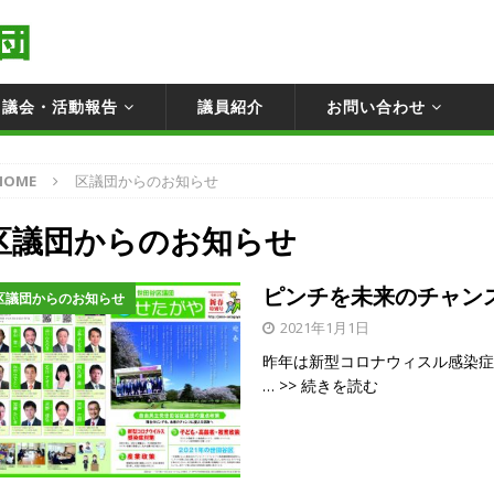
議会・活動報告
議員紹介
お問い合わせ
HOME
区議団からのお知らせ
区議団からのお知らせ
ピンチを未来のチャン
区議団からのお知らせ
2021年1月1日
昨年は新型コロナウィスル感染
… >> 続きを読む