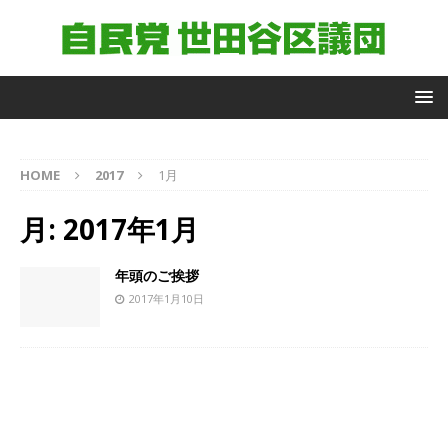
自
HOME
2017
1月
由
民
月:
2017年1月
主
党
世
年頭のご挨拶
田
2017年1月10日
谷
区
議
団
議
員