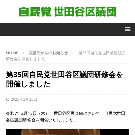
自
HOME
区議団からのお知らせ
第35回自民党世田谷区議団
由
研修会を開催しました
民
主
第35回自民党世田谷区議団研修会を
党
世
開催しました
田
谷
区
2025年3月25日
議
団
令和7年2月13日（木）、世田谷区民会館において、自民党世田
議
谷区議団研修会を開催いたしました。
員