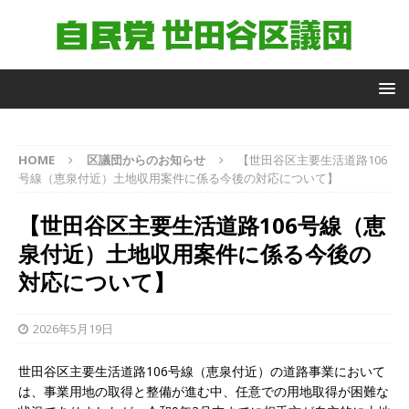
自
HOME
区議団からのお知らせ
【世田谷区主要生活道路106
由
号線（恵泉付近）土地収用案件に係る今後の対応について】
民
主
【世田谷区主要生活道路106号線（恵
党
世
泉付近）土地収用案件に係る今後の
田
対応について】
谷
区
議
2026年5月19日
団
議
世田谷区主要生活道路106号線（恵泉付近）の道路事業において
員
は、事業用地の取得と整備が進む中、任意での用地取得が困難な